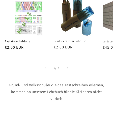
Buntstifte zum Lehrbuch
Tastaturschablone
tastatu
Normaler
€2,00 EUR
Normaler
€2,00 EUR
Norm
€45,
Preis
Preis
Preis
von
1
/
10
Grund- und Volksschüler die das Tastschreiben erlernen,
kommen an unserem Lehrbuch für die Kleineren nicht
vorbei: