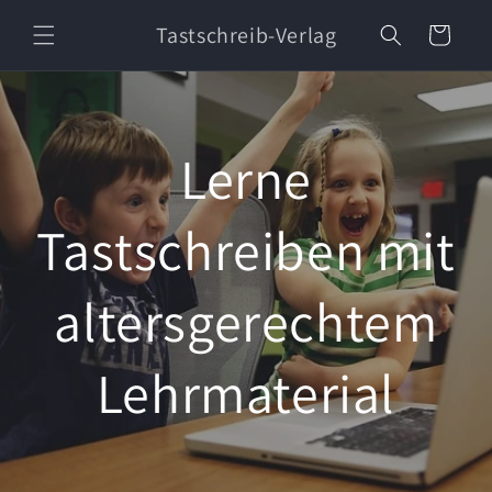
Direkt
zum
Tastschreib-Verlag
Warenkorb
Inhalt
Lerne
Tastschreiben mit
altersgerechtem
Lehrmaterial