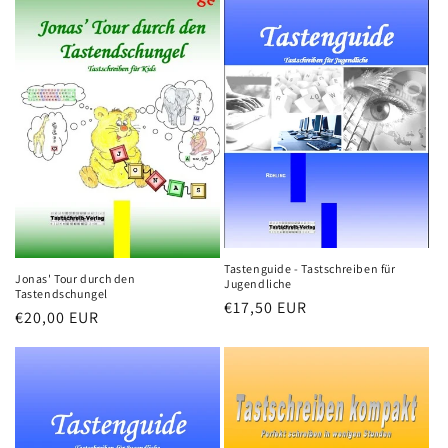
Tastenguide - Tastschreiben für
Jonas' Tour durch den
Jugendliche
Tastendschungel
Normaler
€17,50 EUR
Normaler
€20,00 EUR
Preis
Preis