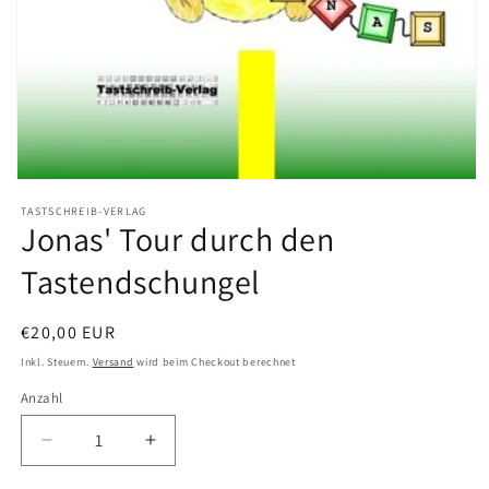
Medien
1
TASTSCHREIB-VERLAG
in
Jonas' Tour durch den
Modal
öffnen
Tastendschungel
Normaler
€20,00 EUR
Preis
Inkl. Steuern.
Versand
wird beim Checkout berechnet
Anzahl
Verringere
Erhöhe
die
die