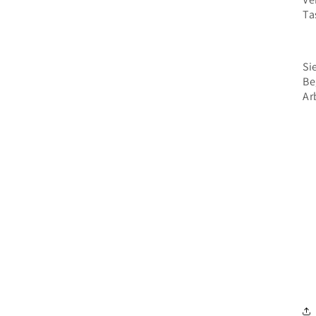
Ta
Si
Be
Ar