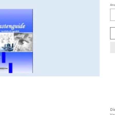
An
Di
Ve