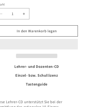
zahl
Verringere
Erhöhe
die
die
Menge
Menge
für
für
In den Warenkorb legen
Lehrer-
Lehrer-
und
und
Dozenten-
Dozenten-
CD
CD
-
-
Tastenguide
Tastenguide
Lehrer- und Dozenten-CD
Einzel- bzw. Schullizenz
Tastenguide
ese Lehrer-CD unterstützt Sie bei der
rmittlung des rationalen 10-Finger-