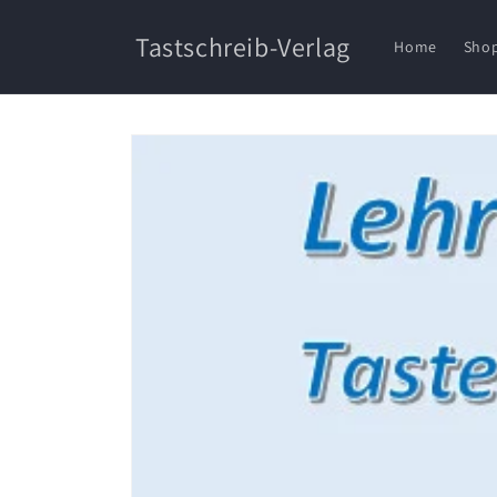
Direkt
zum
Tastschreib-Verlag
Inhalt
Home
Sho
Zu
Produktinformationen
springen