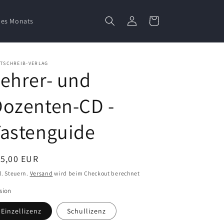
Einloggen
Warenkorb
des Monats
STSCHREIB-VERLAG
ehrer- und
Dozenten-CD -
Tastenguide
ormaler
15,00 EUR
eis
l. Steuern.
Versand
wird beim Checkout berechnet
sion
Einzellizenz
Schullizenz